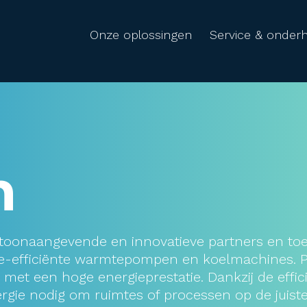
Onze oplossingen
Service & onder
n
toonaangevende en innovatieve partners en to
ie-efficiënte warmtepompen en koelmachines. P
e met een hoge energieprestatie. Dankzij de effic
rgie nodig om ruimtes of processen op de juist