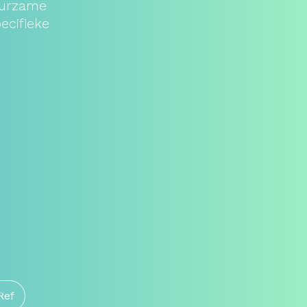
uurzame
ecifieke
Ref