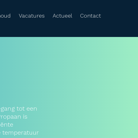
houd
Vacatures
Actueel
Contact
egang tot een
ropaan is
iënte
e temperatuur