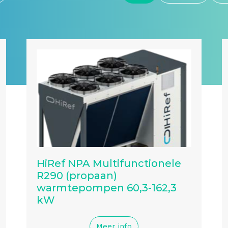
HiRef NPA Multifunctionele
R290 (propaan)
warmtepompen 60,3-162,3
kW
Meer info