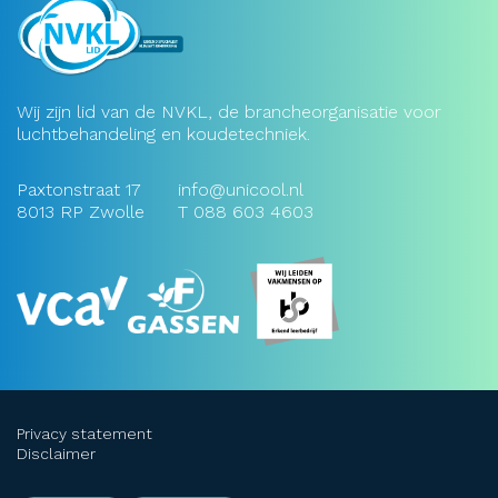
Wij zijn lid van de NVKL, de brancheorganisatie voor
luchtbehandeling en koudetechniek.
Paxtonstraat 17
info@unicool.nl
8013 RP Zwolle
T
088 603 4603
Privacy statement
Disclaimer