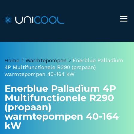
Home
Warmtepompen
Enerblue Palladium
4P Multifunctionele R290 (propaan)
warmtepompen 40-164 kW
Enerblue Palladium 4P
Multifunctionele R290
(propaan)
warmtepompen 40-164
kW