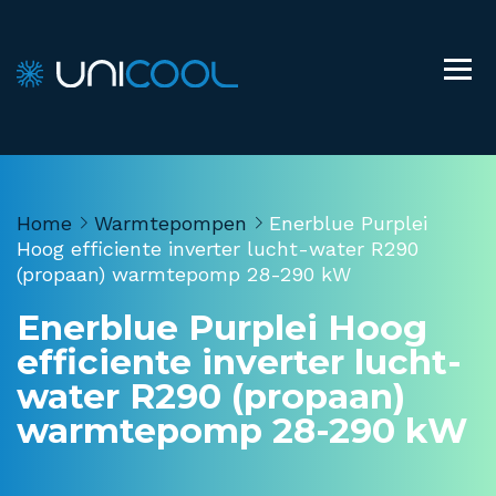
Home
Warmtepompen
Enerblue Purplei
Hoog efficiente inverter lucht-water R290
(propaan) warmtepomp 28-290 kW
Enerblue Purplei Hoog
efficiente inverter lucht-
water R290 (propaan)
warmtepomp 28-290 kW