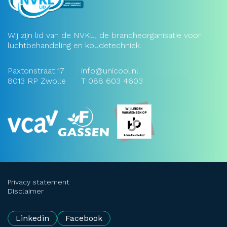
Wij zijn lid van de NVKL, de brancheorganisatie voor
luchtbehandeling en koudetechniek.
Paxtonstraat 17
info@unicool.nl
8013 RP Zwolle
T
088 603 4603
Privacy statement
Disclaimer
Linkedin
Facebook