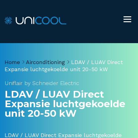
Home
Airconditioning
LDAV / LUAV Direct
Expansie luchtgekoelde unit 20-50 kW
Uniflair by Schneider Electric
LDAV / LUAV Direct
Expansie luchtgekoelde
unit 20-50 kW
LDAV / LUAV Direct Expansie luchtgekoelde