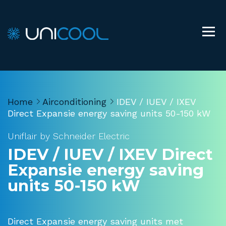
Home
Airconditioning
IDEV / IUEV / IXEV
Direct Expansie energy saving units 50-150 kW
Uniflair by Schneider Electric
IDEV / IUEV / IXEV Direct
Expansie energy saving
units 50-150 kW
Direct Expansie energy saving units met