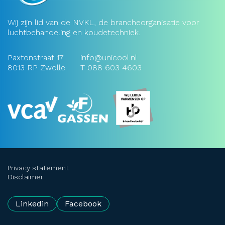
Wij zijn lid van de NVKL, de brancheorganisatie voor
luchtbehandeling en koudetechniek.
Paxtonstraat 17
info@unicool.nl
8013 RP Zwolle
T
088 603 4603
Privacy statement
Disclaimer
Linkedin
Facebook