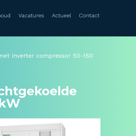
houd
Vacatures
Actueel
Contact
 met inverter compressor 50-150
uchtgekoelde
0 kW