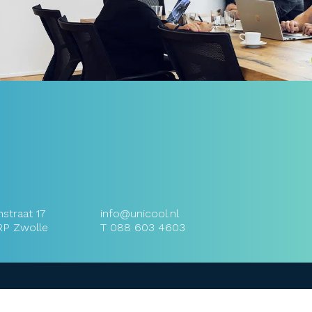
straat 17
info@unicool.nl
RP Zwolle
T
088 603 4603