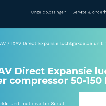
Onze oplossingen
Service & onder
UAV / IXAV Direct Expansie luchtgekoelde unit
XAV Direct Expansie l
ter compressor 50-15
elde Unit met inverter Scroll