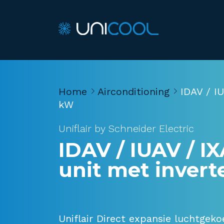
Home
Airconditioning
IDAV / I
kW
Uniflair by Schneider Electric
IDAV / IUAV / I
unit met inver
Uniflair Direct expansie luchtgeko