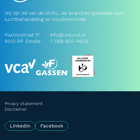
Wij zijn lid van de NVKL, de brancheorganisatie voor
luchtbehandeling en koudetechniek.
Paxtonstraat 17
info@unicool.nl
8013 RP Zwolle
T
088 603 4603
Privacy statement
Disclaimer
Linkedin
Facebook