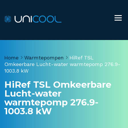
Home
Warmtepompen
HiRef TSL
Omkeerbare Lucht-water warmtepomp 276.9-
1003.8 kW
HiRef TSL Omkeerbare
Lucht-water
warmtepomp 276.9-
1003.8 kW