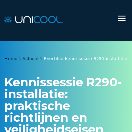
Home
Actueel
Enerblue kennissessie R290-installatie
Kennissessie R290-
installatie:
praktische
richtlijnen en
veiligheidseisen